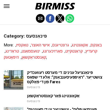
Category: פינאַנסעס
באַנקס
,
אַקאַונטינג
,
גרונטייגנס
,
אישי האוצר
,
טאַקסיז
,
More:
קרעדיץ
,
קראַנטקייַט
,
פאַרזיכערונג
,
ינוועסמאַנט
,
טראַדינג
,
,
קאַנסטראַקשאַן
,
היפּאָטעק
פינאַנציעל ענינים: די מערסט רעוועכדיק
צושטייַער. "ראַיפפעיסענבאַנק": אַלע די שפּאַס
פון די פאָלקס Fares
פינאַנסעס
אַקאַונטינג פֿאַר קאַנסטראַקשאַן
פינאַנסעס
"פּענסיאָן פּלוס" - צושטייַער צו די סאַווינגס