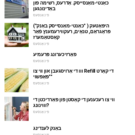
כאַנטי-מאַנסייסק. אַדרעס, רשימה פון
באַדינונגען
פינאַנסעס
היפּאָטעק ( "כאַנטי-מאַנסייסק באַנק")
פּראָגראַם, טנאָים, רעקווירעמענץ פֿאַר
קאַסטאַמערז
פינאַנסעס
פאַרזיכערונג פּרעמיע
פינאַנסעס
ווו די אַרויסגעבן און ווי צו Refill די קאָרט
"פּאַפּשוי"
פינאַנסעס
ווי צו רעכענען די קאָסטן פון פאַרריכטן די
וווינונג?
פינאַנסעס
באַנק לענדינג
פינאַנסעס