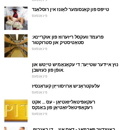
טייפּס פון קאַנסומער לאָונז אין רוסלאַנד
פינאַנסעס
פרעמד וועקסל ריזערווז פון אוקריינא:
סטאַטיסטיק און סטרוקטור
פינאַנסעס
נוץ איידער שטייַער: די עקאָנאָמיש טייַטש און
אופֿן פון כעזשבן.
פינאַנסעס
עלעקטראָניש אַרויסווייַזן קעראַנסיז
פינאַנסעס
רעקאַפּיטאַליזאַטיאָן - עס ... אקט
רעקאַפּיטאַליזאַטיאָן פון באַנקס
פינאַנסעס
באַזונדער פאַרמאָג - דאָס איז ... די באַגריף,