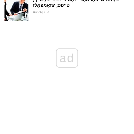
טייפּס, יגזאַמפּאַלז
פינאַנסעס
ad