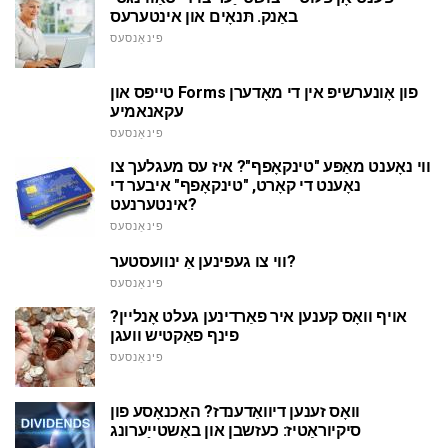
באַנק. תּנאָים און אינטערעס
פינאַנסעס
טייפּס און Forms פון אָונערשיפּ אין די מאָדערן
עקאנאמיע
פינאַנסעס
ווי נאָענט מאַפּע "טינקאָפף"? איז עס מעגלעך צו
נאָענט די קאָרט, "טינקאָפף" איבער די
אינטערנעט?
פינאַנסעס
ווי צו געפינען אַ ינוועסטער?
פינאַנסעס
אויף וואָס קענען איר פאַרדינען געלט אָנליין?
פינף פאַקטיש וועגן
פינאַנסעס
וואָס זענען דיוואַדענדז? האַכנאָסע פון
סיקיוראַטיז: כעזשבן און באַשטייַערונג