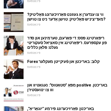
פינאַנסעס
ווי צו ענדערן אַ געזונט פאַרזיכערונג פּאָליטיק?
מעדיציניש פּאָליטיק: טוישן אָדער ניט צו טוישן?
פינאַנסעס
ריפּאָרטינג פסס: די פאָרעם, טערמינען און סדר
פון עקספּרעס. ריפּאָרטינג אין סאציאל סעקוריטי
געלט: פּלאַן כּללים
פינאַנסעס
Forex קלוב: באריכטן און פֿעיִקייטן מעקלער
פינאַנסעס
מפּאָ "סטאַטוס": נעגאַטיוו און positive באריכטן.
ווו צו ינוועסטירן
פינאַנסעס
באריכטן: פאַרזיכערונג פירמע "יוגאָריאַ",