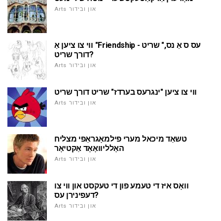
Arts און ובידור
ווי צו ציען אַ "Friendship - עס ס אַ נס," שריט
דורך שריט?
Arts און ובידור
ווי צו ציען "ינגרעס בערדז" שריט דורך שריט
Arts און ובידור
טשאַד מיכאל מערי פילמאָגראַפי מצליח
האָלליוואָאָד אַקטיאָר
Arts און ובידור
וואָס איז די טעמע פון די טעקסט און ווי צו
דעפינירן עס?
Arts און ובידור