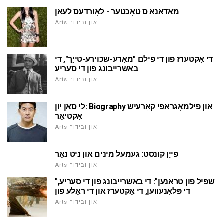
מאַדאַנאַ ס טאָכטער - לאָורדעס לעאן
Arts און ובידור
די אַקטערז פון די פילם "מאָרע-שכוירע-טייַך", די
באַשרייַבונג פון די סעריע
Arts און ובידור
לי סאַן יון: Biography און פילמאָגראַפי קאָרעיִש
אַקטיאָר
Arts און ובידור
פייַן קונסט: געמעל מינים און ניט נאָר
Arts און ובידור
"שפּיל פון טראנען": די באַשרייַבונג פון די סעריע,
די פּלאַנעווען, די אַקטערז און די ראָלע פון
Arts און ובידור