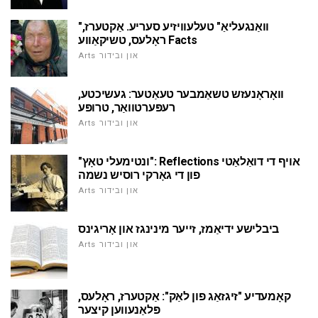
"וואַנגעליאַ" טעלעוויזיע סעריע. אַקטערז,
ראָלעס, טשיקאַווע Facts
Arts און ובידור
וואָראָנעזש טשאַמבער טעאַטער: געשיכטע,
רעפּערטוואַר, טרופּע
Arts און ובידור
"ונטימעלי טאָץ": Reflections אויף די דואַלאַטי
פון די גאָרקי רוסיש נשמה
Arts און ובידור
ביבלישע ידיאַמז, זייער מינינגז און אָריגינס
Arts און ובידור
קאָמעדיע "זיגזאַג פון לאַק": אַקטערז, ראָלעס,
פּלאַנעווען קיצער