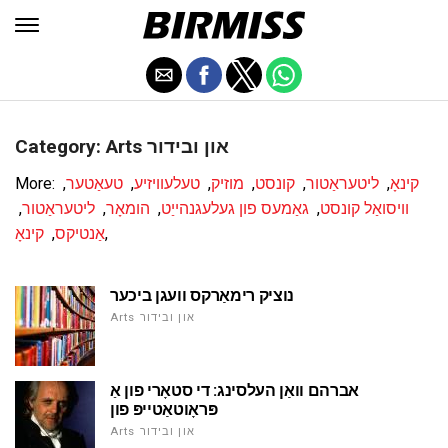
Category: Arts און ובידור
קינאָ
,
ליטעראַטור
,
קונסט
,
מוזיק
,
טעלעוויזיע
,
טעאַטער
,
More:
וויסואַל קונסט
,
גאַמעס פון געלעגנהייַט
,
הומאָר
,
ליטעראַטור
,
,
אַנטיקס
,
קינאָ
נוציק רימאַרקס וועגן ביכער
Arts און ובידור
אברהם וואַן העלסינג: די סטאָרי פון אַ
פּראָוטאַטייפּ פון
Arts און ובידור