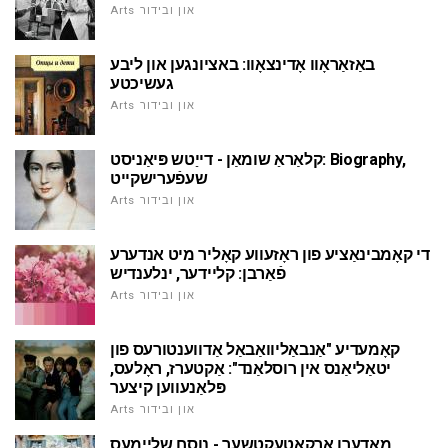
Arts און ובידור
באַזאַראָוו אָדינצאָוו: באציונגען און ליבע
געשיכטע
Arts און ובידור
קלאַראַ שומאַן - דייַטש פּיאַניסט: Biography,
שעפֿערישקייט
Arts און ובידור
די קאָמבינאַציע פון ראָזעווע קאָליר מיט אנדערע
פֿאַרבן: קליידער, ינלענדיש
Arts און ובידור
קאָמעדיע "אַנבאַליוואַבאַל אַדווענטורעס פון
יטאַליאַנס אין רוסלאַנד": אַקטערז, ראָלעס,
פּלאַנעווען קיצער
Arts און ובידור
מאָדערן אַרקאַטעקטשער - נוסח שליימעס