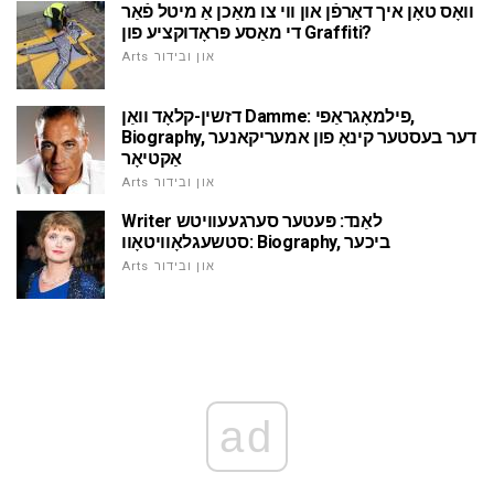
וואָס טאָן איך דאַרפֿן און ווי צו מאַכן אַ מיטל פֿאַר
די מאַסע פּראָדוקציע פון Graffiti?
Arts און ובידור
דזשין-קלאָד וואַן Damme: פילמאָגראַפי,
Biography, דער בעסטער קינאָ פון אמעריקאנער
אַקטיאָר
Arts און ובידור
Writer לאַנד: פּעטער סערגעעוויטש
סטשעגלאָוויטאָוו: Biography, ביכער
Arts און ובידור
ad