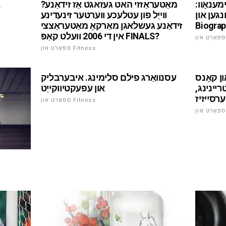
מענאָוו:
מאַטעראַזזי האט געזאגט אַז זידאַנע?
נגען און
ווייַל פון עטלעכע ווערטער זינעדינע
Biogra
זידאַנע געשלאגן מאַרקאָ מאַטעראַצצי
אין די 2006 וועלט קאַפּ FINALS?
ספּאָרט און Fitness
ון קאָנס
עסנוואַרג פילם סלימינג. איבערבליק
יינינג,
און עפעקטיווקייַט
רסייזיז
ספּאָרט און Fitness