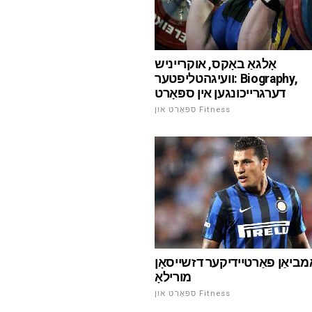
אָלגאַ באָקס, אוקרייניש
וועיגהטליפטער: Biography,
דערגרייכונגען אין ספּאָרט
ספּאָרט און Fitness
מביאַן פאַרטיידיקער דזשייסאָן
מורילאָ
ספּאָרט און Fitness