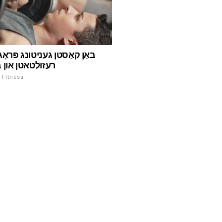
באַן קאַסטן געניטונג פּראָג
רעזולטאטן און 
ספּאָרט און Fitness