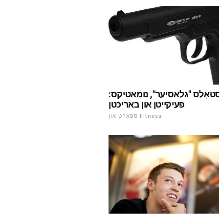
סטאָלס "גלאַסיער", נומאַטיקס:
פֿעיִקייטן און באריכטן
ספּאָרט און Fitness