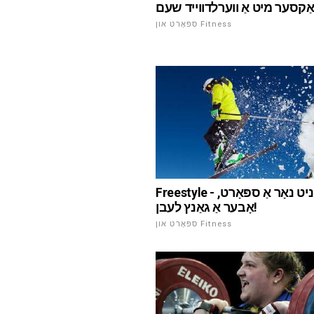
אַקסער מיט אַ ווערלדווייד שעם
ספּאָרט און Fitness
Freestyle - עס ס ניט נאָר אַ ספּאָרט,
אָבער אַ גאַנץ לעבן!
ספּאָרט און Fitness