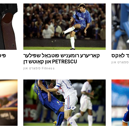
פּי
ּעד לאַקס
קאַריערע רומעניש פוטבאָל שפּילער
און קאָוטש דן PETRESCU
ספּאָרט און Fitness