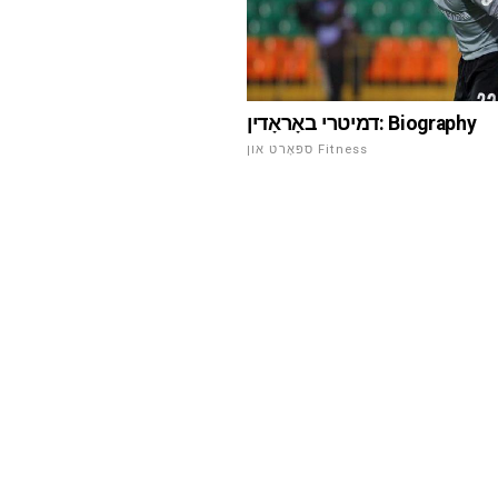
דמיטרי באָראָדין: Biography
ספּאָרט און Fitness