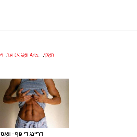
האָקי
,
,
מאַרשאַל Arts
וואָג אָנווער
,
וי
דריינג די גוף - וואָס