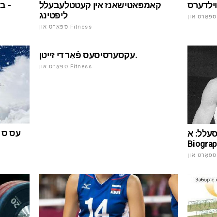
- ב
וילדערס
קאַמפּאַטישאַנז אין קעטטלעבעלל
ליפטינג
ספּאָרט און Fitness
עקסערסיסעס פֿאַר די זייטן.
ספּאָרט און Fitness
סעלל: א