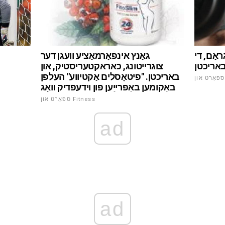
ראַם, די
גאַנץ אינפֿאָרמאַציע וועגן דער
באריכטן
צוגרייטונג, כאראקטעריסטיק, און
באריכטן. "פיטאָסלים אַקטיווע" העלפן
באַקומען באַפרייַען פון וידעפדיק וואָג
ספּאָרט און Fitness
ad
ad