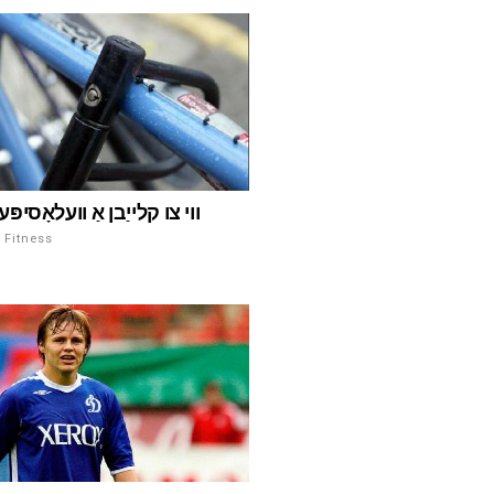
ווי צו קלייַבן אַ וועלאָסיפ
ספּאָרט און Fitness