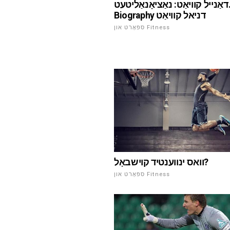
דאַנייל קוויאַט: נאַציאָנאַליטעט.
Biography דניאל קוויאַט
ספּאָרט און Fitness
וואס ינווענטיד קוישבאָל?
ספּאָרט און Fitness