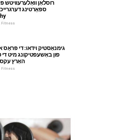
רוסלאַן וואַלערעוויטש פּי
ספּאָרטינג דערגרייכו
phy
ספּאָרט און Fitness
גימנאַסטיק וידאו: די פּראָס א
פון באַשעפטיקונג מיט די טר
האַרץ עקסע
ספּאָרט און Fitness