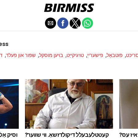
Category: ספ
סריכט
,
פוטבאָל
,
פישערייַ
,
טויגיקייַט
,
בויען מוסקל
,
שפּור און פעלד
,
דר
וסיק אַ
 איז עס?
קעטטלעבעלל דיקולדזשאַ. ווי שווער?