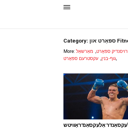
ּאָרט און Fitness
ויסנדיק ספּאָרט
,
More:
,
גוף-בנין
,
עקסטרעם ספּאָרט
לעקסאַנדר אַלעקסאַנדראָוויטש