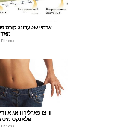
אַרמיי שטערונג קורס פון
מאָדע
ספּאָרט און Fitness
ווי צו פאַרלירן וואָג אין די
פלאַנקס מיט ג
ספּאָרט און Fitness