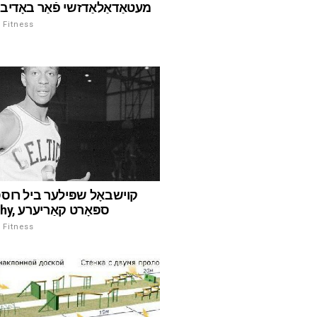
מעטאַדאַלאַדזשי פֿאַר באָדיב
ספּאָרט און Fitness
קוישבאָל שפּילער ביל רוס
Biography, ספּאָרט קאַריערע
ספּאָרט און Fitness