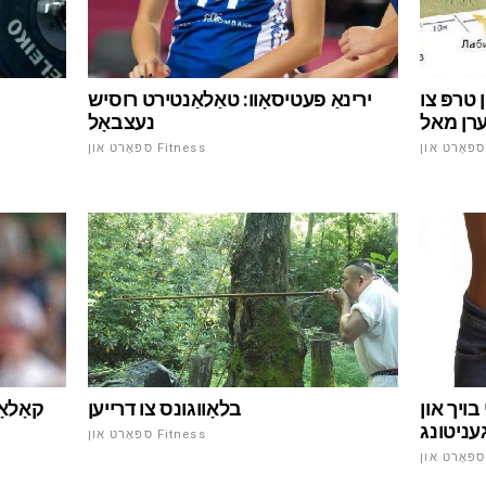
 טרפּ צו
ירינאַ פעטיסאָוו: טאַלאַנטירט רוסיש
רן מאל
נעצבאָל
ספּאָרט און Fitness
קאָלאָ
 בויך און
בלאָווגונס צו דרייען
עניטונג
ספּאָרט און Fitness