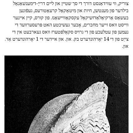
צוריק, ווי עווידאַנסט דורך די סך שטיין און ליים דרייַ-דימענשאַנאַל
בילדער פון מענטשן, חיות און מיטאַקאַל קרעאַטורעס, געפֿונען
בעשאַס אַרקיאַלאַדזשיקאַל עקסקאַוויישאַנז. פון קורס, קיין איינער
ווייסט וואס זייער מחברים, אָבער געשיכטע האט פּרעסערוועד די
נעמען פון עטלעכע פון די גרויס סקאַלפּטערז וואס געארבעט אין די
צייַט פון די 14 יאָרהונדערט בק. און. און איידער די 1 יאָרהונדערט אַד.
און.