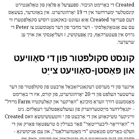
Created די באַרימט הגיבור. ספּעציעל אַ פּלאַץ פון טאַלאַנטירט
קינסטלער ימערדזשד אין די 19 יאָרהונדערט. אין באַזונדער, בעשאַס
דעם פּעריאָד Created אַזאַ געזונט-באקאנט רוסיש סקאַלפּטערז ווי
עם עם אַנטאָקאָלסקי - דער מחבר פון דער מאָנומענט צו Peter די
גרויס אין פּעטערהאָף, בין אָפּעקושין, ז וועליאָנסקי און אויך ען
שרעדער.
קונסט סקולפּטור פון די סאָוויעט
און פּאָסטן-סאָוויעט צייַט
איינער פון די מערסט רעקאַגנייזאַבאַל אַרבעט פון סקולפּטור פון דער
ערשטער העלפט פון די 20 יאָרהונדערט, פון קורס, איז די באַרימט
מאָנומענט דורך וועראַ מוכינאַ "וואָרקער און קאַלעקטיוו Farm מיידל"
- יקנאַלידזשד מייַסטערווערק פון געזעלשאַפטלעך רעאַליזם. ניט
ווייניקער טשיקאַווע און די אַרבעט פון י וווטעטשיטשאַ וואס Created
די "וואַרריאָר-ליבערייטאַר" פֿאַר בערלין ס טרעפּטאָוו פּאַרק און די
וועלט-באַרימט סטאַטוע "די מאָטהערלאַנד", און עם אַניקושינאַ -
מחבר פון דער מאָנומענט יי פּי טשעהאָווו און פּושקין, וואָס איז