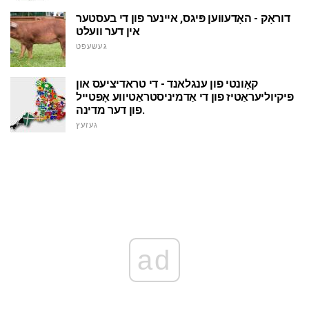
דוראָק - האָדעווען פּיגס, איינער פון די בעסטער
אין דער וועלט
געשעפט
קאָונטי פון ענגלאנד - די טראדיציעס און
פּיקיוליעראַטיז פון די אַדמיניסטראַטיווע אָפּטייל
פון דער מדינה.
געזעץ
ad