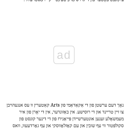
ad
נאָך דעם ערשטן פון די אַקאַדאַמי פון Arts קאַטערין וו עס אנגעהויבן
צו זיין טריינד און די רוסישע. אין באַזונדער, אין די יאָרן פון איר
מעמשאָלע זענען אונטערשיידן פּייאַנירז פון די דינער קונסט פון
סקולפּטור ווי עף שובין און עם קאָזלאָווסקי און עף גאָרדעעוו, וואס