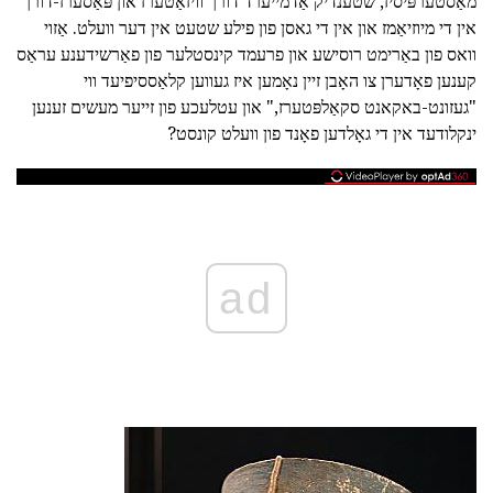
מאַסטערפּיסיז, שטענדיק אַדמייערד דורך וויזאַטערז און פּאַסערז-דורך
אין די מיוזיאַמז און אין די גאסן פון פילע שטעט אין דער וועלט. אַזוי
וואס פון באַרימט רוסישע און פרעמד קינסטלער פון פאַרשידענע עראַס
קענען פאָדערן צו האָבן זיין נאָמען איז געווען קלאַססיפיעד ווי
"געזונט-באקאנט סקאַלפּטערז," און עטלעכע פון זייער מעשים זענען
ינקלודעד אין די גאָלדען פאָנד פון וועלט קונסט?
ad