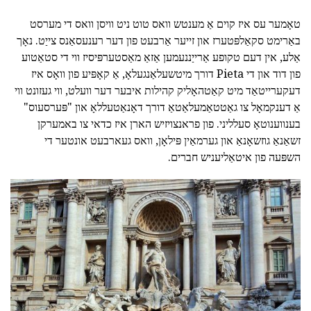
טאָמער עס איז קוים אַ מענטש וואס טוט ניט וויסן וואס די מערסט
באַרימט סקאַלפּטערז און זייער אַרבעט פון דער רענעסאַנס צייַט. נאָך
אַלע, אין דעם טקופע אַרייַננעמען אַזאַ מאַסטערפּיסיז ווי די סטאַטוע
פון דוד און די Pieta דורך מיטשעלאַנגעלאָ, אַ קאָפּיע פון וואָס איז
דעקערייטאַד מיט קאַטהאָליק קהילות איבער דער וועלט, ווי געזונט ווי
אַ דענקמאָל צו גאַטטאַמעלאַטאַ דורך דאָנאַטעללאָ און "פּערסעוס"
בענווענוטאָ סעלליני. פון פראנצויזיש הארן איז כדאי צו באמערקן
זשאַנאַ גוזשאָנאַ און גערמאַין פּילאָן, וואס געארבעט אונטער די
השפּעה פון איטאַליעניש חברים.