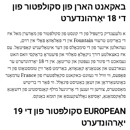
באקאנט הארן פון סקולפּטור פון
די 18 יאָרהונדערט
א גלענצנדיק בייַשפּיל פון די קונסט פון סקולפּטור פון מאָדערן מאל איז
די באַרימט טרעווי Fountain אין די פּאַלאַזזאָ פּאָלי אין רוים,
געהאלטן איינער פון די סימבאָלס פון דער איטאַליעניש קאַפּיטאַל. עס
איז באצאלטע דורך ניקאָלאַ סאַלווי און פּיעטראָ בראַקסי וואס האט
געמאכט די פיגור פון נעפּטון און טריטאָן. אין די 18 יאָרהונדערט ער
געארבעט און אַנטאָניאָ קאַנאָוואַ, באַרימט פֿאַר זייַן טומסטאָונז פון די
פּאָפּעס, ווי ווויל ווי געזונט-באקאנט סקאַלפּטערז פון France עדמאָנד
באָוטשאַרדאָן און זשאַן באַטיסט פּיגאַלל. ווי פֿאַר די בריטיש
מאַסטערס, צווישן זיי זענען די אָריגינעל מילף קאַנסיסטינג פון דזשאָנאַ
פלאַקסמאַנאַ, יאָסיפאַ נאָללעקענסאַ און תומא באַנקס.
EUROPEAN סקולפּטור פון די 19
יאָרהונדערט