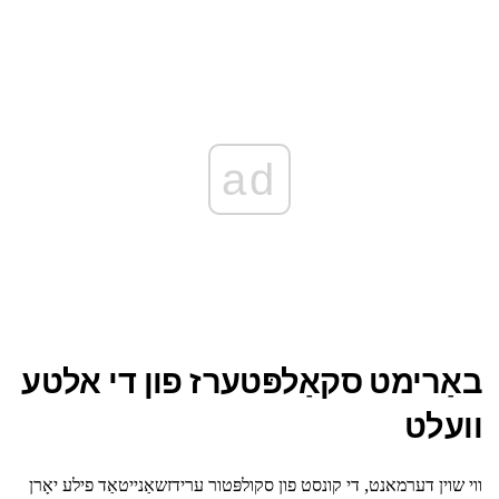
ad
באַרימט סקאַלפּטערז פון די אלטע
וועלט
ווי שוין דערמאנט, די קונסט פון סקולפּטור ערידזשאַנייטאַד פילע יאָרן