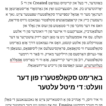
באַזונדער, די בעל און קריטיוס נעסיאָט Created אין די 5
יאָרהונדערט בק. און. ויסגעצייכנט זאַץ און גאַרמאָדי אַריסטאָגיטאָן אַז
דערנאָך מער ווי אַמאָל ינספּייערד סקאַלפּטערז שפּעטער צייַט. נאך א
גרעסערן כייץ אין קראַפצמאַנשיפּ סקולפּטור געמאכט גרויס פידיאַס,
וואס איז דער מחבר פון די סטאַטוע פון זעוס אין גאָלד און
העלפאַנדביין, אנערקענט ווי איינער פון די וואונדער פון די אלטע
וועלט. עס איז אוממעגלעך ניט צו טאָן דעם ריזיק צושטייַער צו דער
אַנטוויקלונג פון אלטע קונסט, וואָס איז געמאכט דורך אַזאַ באַרימט
סקאַלפּטערז ווי סקאָפּאַס, פּראַקסיטעלעס און ליסיפּפּאָס, געשאַפֿן די
אַזוי-גערופֿן האָרסעס פון הייליקער מארק. ווי פֿאַר די רוימער
סקאַלפּטערז, רובֿ פון זייער קרייישאַנז, אַזאַ ווי די באַרימט
אַפּאָללאָ
בעלוועדערע,
זענען קאָפּיעס פון גריכיש ערידזשאַנאַלז.
באַרימט סקאַלפּטערז פון דער
וועלט: די מיטל עלטער
ווי איר וויסן, די אָנהייב פון אַ היסטארישן צייַט אַז נאכגעגאנגען די פאַלן
פון די מערב רוימישע Empire, עס איז געווען ניט דער בעסטער צייַט