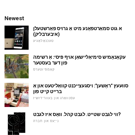
Newest
א גוט סמאַרטפאָנע מיט אַ גרויס פאַרשטעלן
(איבערבליק)
טעכנאָלאָגיע
עקאָנאָמיש סימיאַליישאַן אויף פּיסי: אַ רשימה
פון דער בעסטער
קאָמפּיוטערס
סוועעץ "ראָשען": ויסגעצייכנט קוואַליטעט און אַ
ברייט קייט פון
עסנוואַרג און בעוורידזשיז
ווי לגבט שטייט. לגבט קהל. וואָס איז לגבט?
נייַעס און חברה