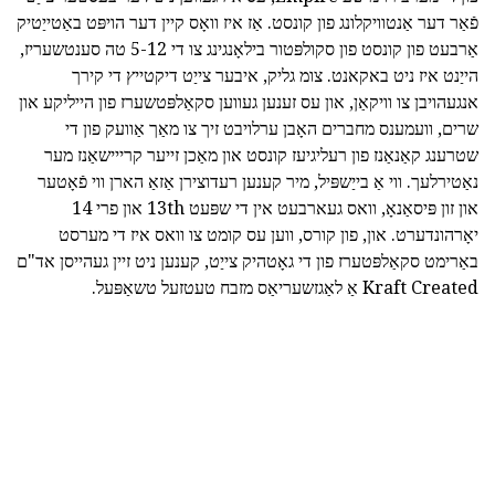
פֿאַר דער אַנטוויקלונג פון קונסט. אַז איז וואָס קיין דער הויפּט באַטייַטיק
אַרבעט פון קונסט פון סקולפּטור בילאָנגינג צו די 5-12 טה סענטשעריז,
הייַנט איז ניט באקאנט. צומ גליק, איבער צייַט דיקטייץ די קירך
אנגעהויבן צו וויקאַן, און עס זענען געווען סקאַלפּטשערז פון הייליקע און
שרים, וועמענס מחברים האָבן ערלויבט זיך צו מאַך אַוועק פון די
שטרענג קאַנאַנז פון רעליגיעז קונסט און מאַכן זייער קרייישאַנז מער
נאַטירלעך. ווי אַ בייַשפּיל, מיר קענען רעדוצירן אַזאַ הארן ווי פֿאָטער
און זון פּיסאַנאָ, וואס געארבעט אין די שפּעט 13th און פרי 14
יאָרהונדערט. און, פון קורס, ווען עס קומט צו וואס איז די מערסט
באַרימט סקאַלפּטערז פון די גאָטהיק צייַט, קענען ניט זיין געהייסן אד"ם
Kraft Created אַ לאַגזשעריאַס מזבח טעטזעל טשאַפּעל.