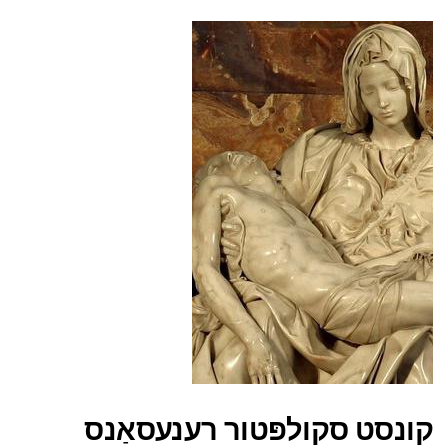
קונסט סקולפּטור רענעסאַנס