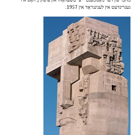
געגרינדעט אין לענינגראַד אין 1957.