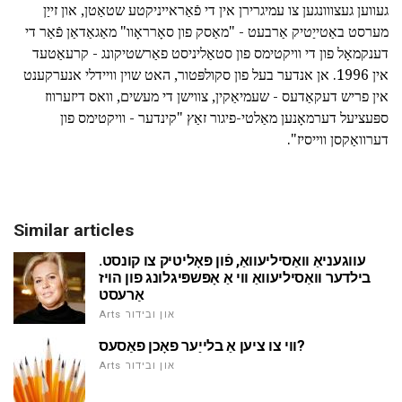
געווען געצווונגען צו עמיגרירן אין די פֿאַראייניקטע שטאַטן, און זייַן
מערסט באַטייַטיק אַרבעט - "מאַסק פון סאָרראָוו" מאַגאַדאַן פֿאַר די
דענקמאָל פון די וויקטימס פון סטאַליניסט פאַרשטיקונג - קרעאַטעד
אין 1996. אן אנדער בעל פון סקולפּטור, האט שוין וויידלי אנערקענט
אין פריש דעקאַדעס - שעמיאַקין, צווישן די מעשים, וואס דיזערווז
ספּעציעל דערמאָנען מאַלטי-פיגור זאַץ "קינדער - וויקטימס פון
דערוואַקסן ווייסיז".
Similar articles
עווגעניאַ וואַסיליעוואַ, פֿון פּאָליטיק צו קונסט.
בילדער וואַסיליעוואַ ווי אַ אָפּשפּיגלונג פון הויז
אַרעסט
Arts און ובידור
ווי צו ציען אַ בלייַער פאָכן פאַסעס?
Arts און ובידור