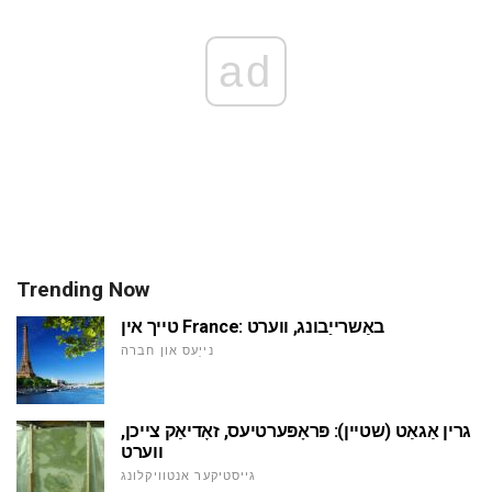
ad
Trending Now
טייך אין France: באַשרייַבונג, ווערט
נייַעס און חברה
גרין אַגאַט (שטיין): פּראָפּערטיעס, זאָדיאַק צייכן,
ווערט
גייסטיקער אנטוויקלונג