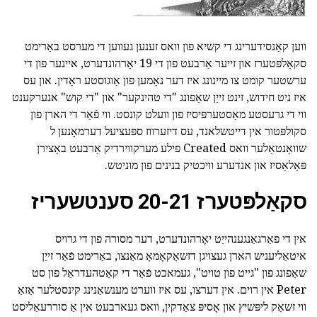
ווען קאַנסידערינג די קשיא פון וואס זענען געווען די מערסט באַרימט
סקאַלפּטערז און זייער אַרבעט פון די 19 יאָרהונדערט, איינער פון די
ערשטער קומט צו מיינונג איז דער נאָמען פון אַוגוסטע ראָדין. און עס
איז ניט חידוש, זינט זייַן שאַפונג "די טהינקער" און "די קוש" אנערקענט
ווי די גרעסטע מאַסטערפּיסיז פון וועלט קונסט. ווי פֿאַר די הארן פון
סקולפּטור אין דייטשלאנד, עס דיזערווז ספּעציעל דערמאָנען ל
שוואַנטאַלער וואס Created פילע מערקווירדיק אַרבעט באַצירן
פּאַלאַסיז און אנדערע וויכטיק בנינים פון מוניטש.
סקאַלפּטערז 20-21 סענטשעריז
אין די פאַרגאַנגענהייַט יאָרהונדערט, דער מסורה פון די גרויס
איטאַליעניש הארן געצויגן דזשאַקאָמאָ מאַנצו, באַרימט פֿאַר זייַן
שאַפונג פון "גייט פון טויט", געמאכט פֿאַר די קאַטהעדראַל פון סט
Peter אין רוים. אין דערצו, עס איז ווערט מענשאַנינג קינסטלער אַזאַ
ווי זשאַק ליפּשיץ און אָסיפּ צאַדקין, וואס געארבעט אין אַ סוררעאַליסט