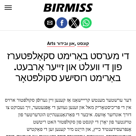
,
קונסט
Arts און ובידור
די מערסט באַרימט סקאַלפּטערז
פון די וועלט און זייער אַרבעט.
באַרימט רוסישע סקולפּטאָר
דער ערשטער מענטש קרייישאַנז אַז קענען זיין גערופֿן סקולפּטור ארויס
אין די פּריכיסטאָריק מאל און זענען געווען די אָפּגעטער, זיך געבוקט צו
דורך אונדזער אָוועס. איבער די פאַרגאַנגענהייַט הונדערטער פון
טויזנטער פון יאָרן די קונסט פון סקולפּטור האט ריטשט
אַנפּרעסידענטיד כייץ, און הייַנט מיר קענען זען די פאַקטיש