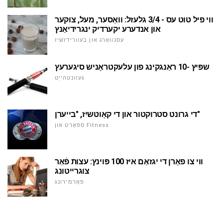
ווי פיל טוט עס - 3/4 גלעזל: וואַסער, מעל, צוקער
און אנדערע יקערדיק ינגרידיאַנץ
עסנוואַרג און בעוורידזשיז
שפּיץ -10 ראַנגקינג פון עלעקטראָניש סיגערעץ
געזונטהייַט
די גרונט סטרוקטור און די קאָוטשיז, "בייערן"
ספּאָרט און Fitness
ווי צו פאָרן די יגזאַם איז 100 פּוינץ: עצות פֿאַר
צוגרייטונג
פאָרמירונג