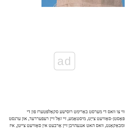
ad
ווי צו וואס די מערסט באַרימט רוסישע סקאַלפּטערז פון די
פּאָסטן-סאָוויעט צייַט, מיסטאָמע, זיי זאָל זיין רעפעררעד, און ערנסט
ומבאַקאַנט, וואס האט אנגעהויבן זיין אַרבעט אין סאָוויעט צייטן, איז