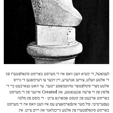
ad
לעמאָשל, די קשיא וועגן וואס איז די מערסט באַרימט סקאַלפּטערז פון
די אלטע וועלט, צווישן אנדערע, זיין זיכער צו דערמאָנען די גרויס
אלטע מצרי סקולפּטאָר טהוטמאָסע יינגער. ער האט געארבעט ביי די
פּלאַץ פון די פּרעה אַכענאַטען, און Created איינער פון די מערסט
באַרימט אַרבעט פון קונסט אַמאַרנאַ צייַט - די בוסט פון מלכּה
נעפערטיטי. פיל מער אינפֿאָרמאַציע עס איז וועגן וואס איז די מערסט
באַרימט סקאַלפּטערז פון אלטע גריכנלאנד און רוים צייַט. אין