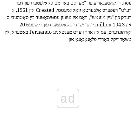
נוסח. די קאַטעגאָריע פון "מערסט באַרימט סקאַלפּטערז פון דער
וועלט" רעפערס אַלבערטאָ גיאַקאָמעטטי, Created אין 1961, אַ
ווערק פון "גיין מענטש", וואָס איז געווען עסטימאַטעד בייַ סאָטהעבי ס
אין 104.3 million יו. צווישן די סקאַלפּטערז פון די שפּעט 20
יאָרהונדערט, עס איז אויך ווערט מענשאַנינג Fernando באָטעראָ, לין
טשאַדוויקק באַררי פלאַנאַגאַנאַ און.
ad