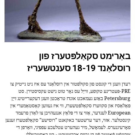
באַרימט סקאַלפּטערז פון
רוסלאַנד 18-19 סענטשעריז
רעדן וועגן די קונסט פון סקולפּטור אין רוסלאַנד עס איז ניט נייטיק צו
PRE-פּעטרינע טקופע, ווייַל עס נאָר טוט נישט עקסיסטירן. סט
Petersburg באַזע געמאכט אונדז טראַכטן וועגן דעקערייטינג זייַן
פּאַלאַסיז און סקווערז סקאַלפּטשערז, ווי איז געווען קאַסטאַמערי אין
European לענדער, אַזוי צו די פּלאַץ אנגעהויבן צו לאַדן פרעמד
קינסטלער. אזוי, דער ערשטער באקאנט "רוסישע" סקאַלפּטערז זענען
פאָרעיגנערס. לעמאָשל, מיר געהערט עטלעכע עפפיגי, וואַרפן די
צוקונפֿט פֿאָטער פֿון די גרויס אַרכיטעקט - קיי ראַסטרעללי.