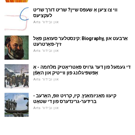
ווי צו ציען אַ שעפּס שיין? שריט דורך שריט
לעקציעס
Arts און ובידור
קינסטלער סעזאַנן פּאָל: Biography, אַרבעט און
זיך-פּאָרטרעט
Arts און ובידור
די געמעל פון דער גרויס פּאַטריאָטיק מלחמה - אַ
אָפּשפּיגלונג פון ווייטיק און האָפֿן
Arts און ובידור
קיִעוו מאַניומאַנץ. קיו, קרויט זופּ, האָרעב -
ברידער-גרינדערס פון די שטאָט
Arts און ובידור