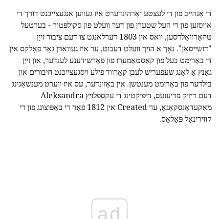
די אָנהייב פון די לעצטע יאָרהונדערט איז געווען אנגעצייכנט דורך די
אויסזען פון די העל שטערן פון דער וועלט פון סקולפּטור - בערטעל
טהאָרוואַלדסען, וואס אין 1803 דערלאנגט צו דעם ציבור זייַן
"דזשייסאַן". נאָך אַ הויך וועלט דעבוט, ער איז געווארן גאָר פאָלקס אין
די באַרימט בעל פון קאַסטאַמערז פון פאַרשידענע לענדער, און זייַן
גאַנץ אַ לאַנג שעפעריש לעבן קאַרווד פילע ויסגעצייכנט חיבורים און
בילדער פון באַרימט מענטשן. אין באַזונדער, עס איז ווערט מענשאַנינג
דעם ריזיק פריעזעס, דיפּיקטינג די עקספּלויץ Aleksandra
מאַקעדאָנסקאָגאָ, ער Created אין 1812 פֿאַר די באַפּוצונג פון די
קווירינאַל פּאַלאַס.
ad