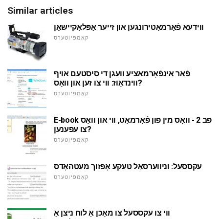
Similar articles
ווידעא פֿאָרמאַטירונגען און זייער אַפּלאַקיישאַן
קאָמפּיוטערס
פֿאַר אינפֿאָרמאַציע וועגן די סיסטעם אויף
ווינדאָוז: ווי צו זען און וואָס?
קאָמפּיוטערס
E-book פב 2 - וואָס מין פון פֿאָרמאַט, ווי און וואָס
צו עפענען?
קאָמפּיוטערס
עקססעל: וניווערסאַל טעקע אָפּזוך מעטהאָדס
קאָמפּיוטערס
ווי צו עקססעל צו מאַכן אַ לוח ניצן אַ