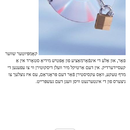
קאָמפּיוטער שווער
פאָר, און אַלע די אינפֿאָרמאַציע פון אָפּטיש מידיאַ סטאָרד אין אַ
קעסיידערדיק. אין דעם אַרטיקל מיר וועלן דיסקוטירן ווי צו עפענען די
מדף טעקע, וואָס עקסיסטירן פֿאַר דעם פּראָגראַם, עס איז נוצלעך צו
ניצערס פון די אינטערנעט וויסן וועגן דעם געשפּרייט.