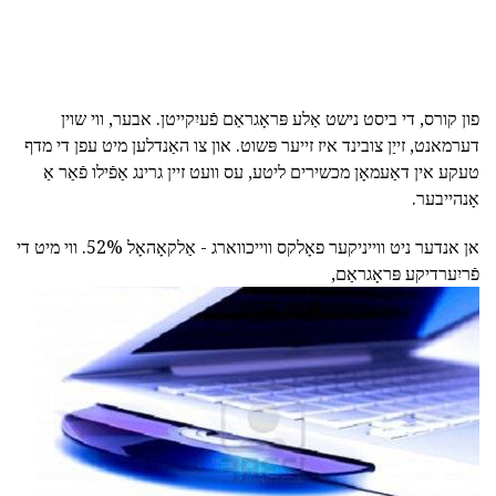
פון קורס, די ביסט נישט אַלע פּראָגראַם פֿעיִקייטן. אבער, ווי שוין
דערמאנט, זייַן צובינד איז זייער פּשוט. און צו האַנדלען מיט עפן די מדף
טעקע אין דאַעמאָן מכשירים ליטע, עס וועט זיין גרינג אַפֿילו פֿאַר אַ
אָנהייבער.
אן אנדער ניט ווייניקער פאָלקס ווייכווארג - אַלקאָהאָל 52%. ווי מיט די
פֿריִערדיקע פּראָגראַם,