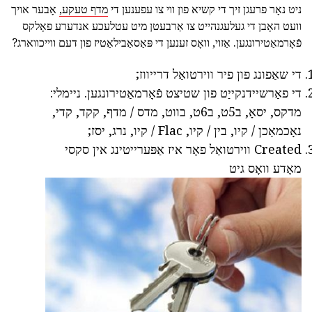
ניט נאָר פרעגן זיך די קשיא פון ווי צו עפענען די
מדף טעקע,
אָבער אויך
וועט האָבן די געלעגנהייט צו אַרבעטן מיט עטלעכע אנדערע פאָלקס
פֿאָרמאַטירונגען. אַזוי, וואָס זענען די פּאַסאַבילאַטיז פון דעם ווייכווארג?
די שאַפונג פון פיר ווירטואַל דרייווז;
די פאַרשיידנקייַט פון שטיצט פֿאָרמאַטירונגען. ניימלי:
מדקס, יסאָ, ב5ט, ב6ט, בווט, מדס / מדף, קקד, קדי,
נאָכמאַכן / קיו, בין / קיו, Flac / קיו, נרג, יסז;
Created ווירטואַל פאָר איז אַפּערייטינג אין סקסי
מאָדע וואָס גיט