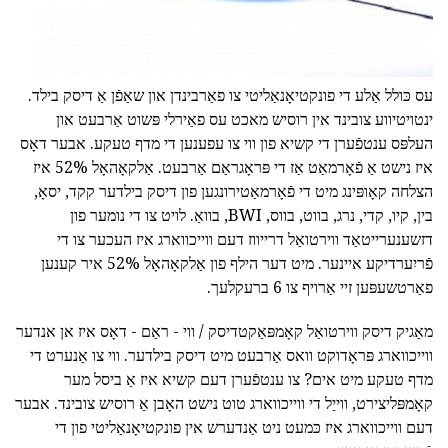
עס כּולל אַלע די פונקטיאָנאַליטי צו פאַרבינדן און שאַפֿן אַ דיסק בילד.
ינטויטיווע צובינד אין רוסיש מאכט עס פאַירלי פּשוט אַרבעט און
העלפּס ענטפֿערן די קשיא פון ווי צו עפענען די מדף טעקע. אבער דאָס
איז נישט אַ פֿאָרמאַט אַז די פּראָגראַם אַרבעט. אַלקאָהאָל 52% איז
הצלחה קאָופּינג מיט די פֿאָרמאַטירונגען פון דיסק בילדער קקד, יסאָ,
בין, קיו, קדי, נרג, בווט, בווס, BWI, בוואַ. לויט צו די נומער פון
דזשענערייטאַד ווירטואַל דרייווז דעם ווייכווארג איז העכער צו די
פֿריִערדיקע איינער. מיט דער הילף פון אַלקאָהאָל 52% איר קענען
פאַרטשעפּען זיי אַרויף צו 6 ברעקלעך.
מאַגיק דיסק ווירטואַל קאָמפּאַקטדיסק / ווי - ראַם - דאָס איז אן אנדער
ווייכווארג פּראָדוקט וואס אַרבעט מיט דיסק בילדער. ווי צו אַנערט די
מדף טעקע מיט אים? צו ענטפֿערן דעם קשיא איז אַ ביסל מער
קאָמפּליצירט, ווייַל די ווייכווארג טוט נישט האָבן אַ רוסיש צובינד. אבער
דעם ווייכווארג איז כּמעט ניט אַנדערש אין פונקטיאָנאַליטי פון די