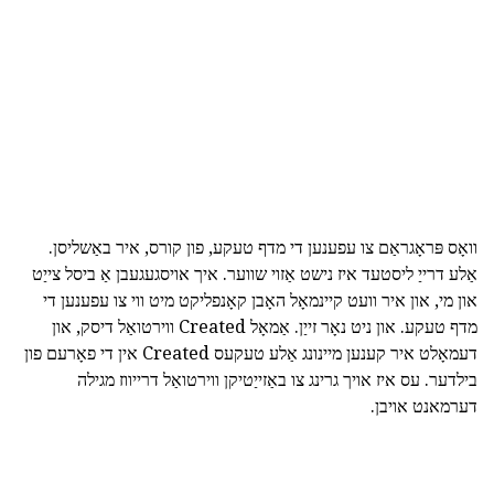
וואָס פּראָגראַם צו עפענען די מדף טעקע, פון קורס, איר באַשליסן.
אַלע דרייַ ליסטעד איז נישט אַזוי שווער. איך אויסגעגעבן אַ ביסל צייַט
און מי, און איר וועט קיינמאָל האָבן קאָנפליקט מיט ווי צו עפענען די
מדף טעקע. און ניט נאָר זייַן. אַמאָל Created ווירטואַל דיסק, און
דעמאָלט איר קענען מיינונג אַלע טעקעס Created אין די פאָרעם פון
בילדער. עס איז אויך גרינג צו באַזייַטיקן ווירטואַל דרייווז מגילה
דערמאנט אויבן.