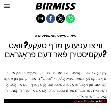
,
טעקע טייפּס
קאָמפּיוטערס
ווי צו עפענען מדף טעקע? וואָס
עקסיסטירן פֿאַר דעם פּראָגראַם?
קיין קאָמפּיוטער באַניצער איז פאַסעד מיט די נייטיקייַט פון עפן אין די
מדף טעקע פֿאָרמאַט. טיפּיקאַללי, די "געסט" צו אונדז קומען פון טעקע
ייַנטיילונג און מאַבל טראַקערז. עקספּאַנסיאָן פון מדף - עס איז אָפֿט
אַ
דיסק בילד.
ער געגרינדעט אַ ספּעציעל פּראָגראַם אין סדר צו קענען צו
קאָפּיע די סי-ווי אויף