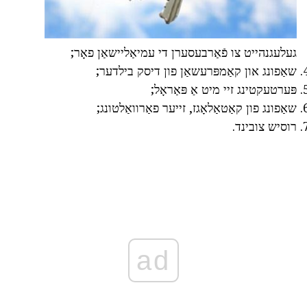
געלעגנהייט צו פֿאַרבעסערן די עמיאַליישאַן פאָר;
שאַפונג און קאַמפּרעשאַן פון דיסק בילדער;
פּערטעקטינג זיי מיט אַ פּאַראָל;
שאַפונג פון קאַטאַלאָגז, זייער פאַרוואַלטונג;
רוסיש צובינד.
ad