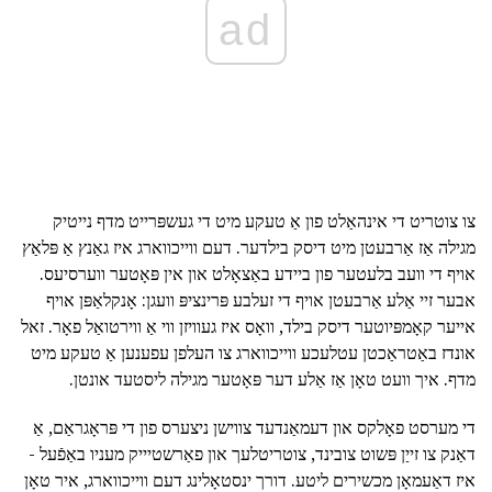
ad
צו צוטריט די אינהאַלט פון אַ טעקע מיט די געשפּרייט מדף נייטיק
מגילה אַז אַרבעטן מיט דיסק בילדער. דעם ווייכווארג איז גאַנץ אַ פּלאַץ
אויף די וועב בלעטער פון ביידע באַצאָלט און אין פּאָטער ווערסיעס.
אבער זיי אַלע אַרבעטן אויף די זעלבע פּרינציפּ וועגן: אָנקלאַפּן אויף
אייער קאָמפּיוטער דיסק בילד, וואָס איז געוויזן ווי אַ ווירטואַל פאָר. זאל
אונדז באַטראַכטן עטלעכע ווייכווארג צו העלפן עפענען אַ טעקע מיט
מדף. איך וועט טאָן אַז אַלע דער פּאָטער מגילה ליסטעד אונטן.
די מערסט פאָלקס און דעמאַנדעד צווישן ניצערס פון די פּראָגראַם, אַ
דאַנק צו זייַן פּשוט צובינד, צוטריטלעך און פאַרשטיייק מעניו באַפֿעל -
איז דאַעמאָן מכשירים ליטע. דורך ינסטאָלינג דעם ווייכווארג, איר טאָן