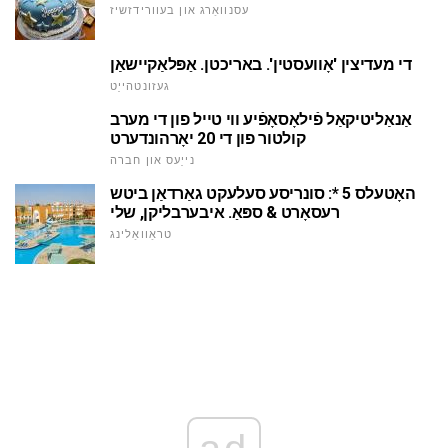
עסנוואַרג און בעוורידזשיז
די מעדיצין 'אָוועסטין'. באריכטן. אַפּלאַקיישאַן
געזונטהייַט
אַנאַליטיקאַל פֿילאָסאָפֿיע ווי טייל פון די מערב
קולטור פון די 20 יאָרהונדערט
נייַעס און חברה
האָטעלס 5 *: סונריסע סעלעקט גאַרדאַן ביטש
רעסאָרט & ספּאַ. איבערבליקן, שלי
טראַוואַלינג