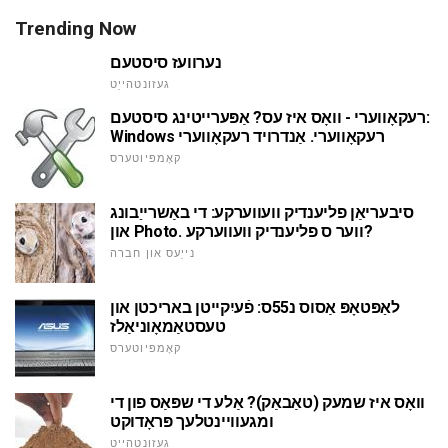
Trending Now
נערוועז סיסטעם
געזונטהייַט
רעקאָווערי - וואָס איז עס? אַפּערייטינג סיסטעם:
Windows רעקאָווערי. אַנדרויד רעקאָווערי
קאָמפּיוטערס
סיבעריאַן פליענדיק וועווערקע: די באַשרייַבונג
און Photo. ווער ס פליענדיק וועווערקע?
נייַעס און חברה
לאַפּטאָפּ אַסוס נ55ס: פֿעיִקייטן באריכטן און
טעסטאַמאָוניאַלז
קאָמפּיוטערס
וואָס איז שמעק (טאַבאַק)? אַלע די שפּאַס פון די
ומגעוויינטלעך פּראָדוקט
געזונטהייַט