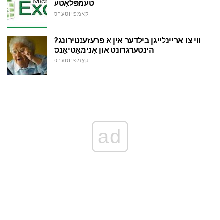
טעמפּלאַטע
קאָמפּיוטערס
ווי צו אַרייַנלייגן בילדער אין אַ פּרעזענטירונג?
הינטערגרונט און אַנימאַטיאָנס
קאָמפּיוטערס
ad