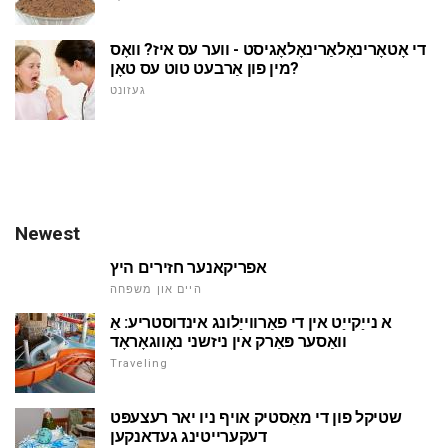
די אָטאָרינאָלאַרינאָלאָגיסט - ווער עס איז? וואָס
מין פון אַרבעט טוט עס טאָן?
געזונט
Newest
אפריקאנער חזירים היץ
היים און משפּחה
א נייַקייַט אין די פאַרווייַלונג אינדוסטריע: אַ
וואַסער פּאַרק אין ניזשני נאָווגאָראָד
Traveling
שטיקל פון די מאַסטיק אויף ניו יאר רעצעפּט
דעקערייטינג געדאנקען