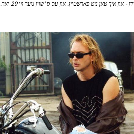
דן - און איך טאָן ניט פֿאַרשטיין.
און עס ס 'שוין מער ווי 20 יאר. "