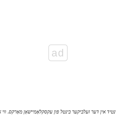
ad
נטיד אין דער זעלביקער בינטל פון עקסקלאַמיישאַן מאַרקס.
ווי 