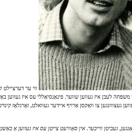
ווי ער דערציילט לע
ין משפּחה לעבן איז געווען שווער. פינאַנסיאַללי עס איז געווען באַש
געווען געצווונגען צו וואַקסן אַרויף איידער געוואלט, זאָרגלאָז קינד
ַנגען, געביטן ווייבער.
אין סאָוויעט צייטן עס איז געווען אַ באַ