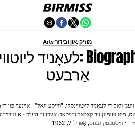
מוזיק
Arts און ובידור
,
לעאָניד ליוטווינסקי: aphy
אַרבעט
וועגן וואס די לעאָניד ליוטווינסקי. "ווייסע יגאַל" - איינער פון ד
ס, מיט וועמען ער קאַלאַבערייטאַד. אונדזער העלד - אַ געבוירע
ן די וויטעבסק געגנט, אַפּריל 7, 1962