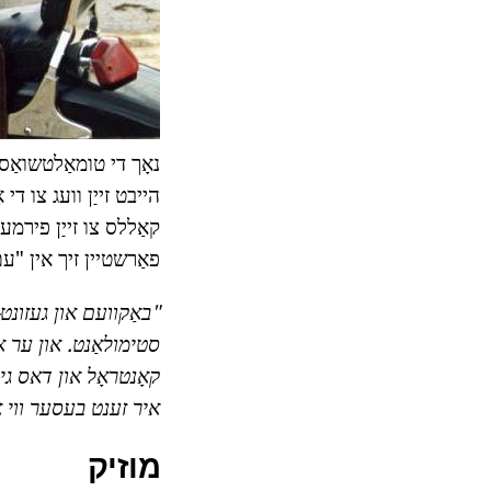
הייבט זייַן וועג צו ד
פאַרשטיין זיך אין "ע
"באַקוועם און געזונט
סטימולאַנט.
און ער אי
קאָנטראָל און דאס גיין
איר זענט בעסער ווי א
מוזיק