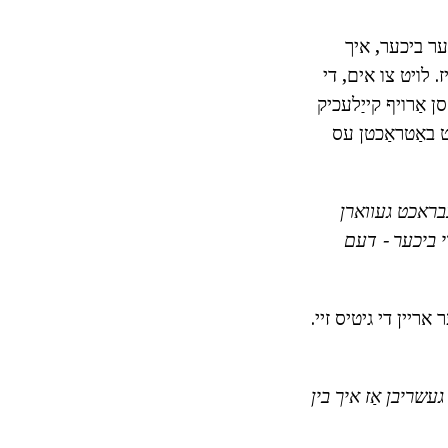
טער ביכער, איך
. לויט צו אים, די
ן אַרויף קייַלעכיק
ט באַטראַכטן עס
בראכט געווארן
די ביכער - דעם
גען דורך אַ שווער קינדשאַפט, לעאָניד ליוטווינסקי לינקס היים. אין 1988 ער אריין די גיטיס זיי.
געשריבן אַז איך בין