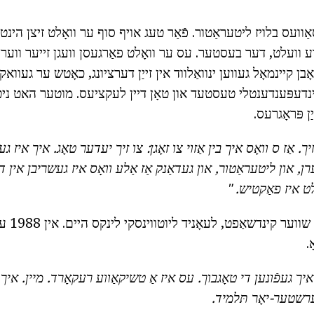
אַוועס בלויז ליטעראַטור. פֿאַר טעג אויף סוף ער וואָלט זיצן הינ
ע וועלט, דער בעסטער. עס ער וואָלט פאַרגעסן וועגן זייער וועריז
ן קיינמאָל געווען ינוואַלווד אין זייַן דערציונג, כאָטש ער געוואקס
 ינדעפּענדענטלי טעסטעד און טאָן דיין לעקציעס. מוטער האט ני
ַן פּראָגרעס.
ך.
אַז ס וואָס איך בין אַזוי צו זאָגן: צו זיך יעדער טאָג.
איך איז גע
, און ליטעראַטור, און געדאַנק אַז אַלע וואָס איז געשריבן אין 
לט איז פאַקטיש. "
נאָך געגאנ
.
יך געפֿונען די טאָגבוך.
עס איז אַ טשיקאַווע רעקאָרד.
מיין.
איך 