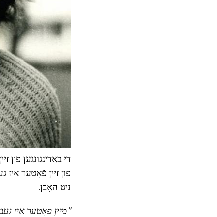
די באדינגונגען פון זי
פון זייַן פֿאָטער איז 
ניט האָבן.
"מיין פאָטער איז געגא