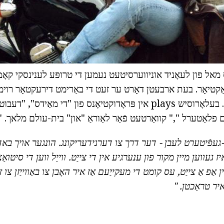
י אַקטיאָר. בעת ארבעטן דאָרט ער זעט די באַרימט דירעקטאָר רוימ
קאַללס צו זייַן פירמע. בעלאָרוסיש plays אין פּראָדוקטיאָנס פון "די מאַי
ם פלאַטערל "," קוואַרטעט פֿאַר לאַוראַ "און" בית-עולם מלאך. "
-געפֿיטערט לעבן - דער דרך צו דערנידעריקונג.
הונגער אויך באדי
ז געווען מיין מקור פון ענערגיע אין די צייַט.
ווייַל ווען די סיטוא
 אַפ אַ צייַט, עס קומט די מעקייַעם אַז איר האָבן צו באַווייַזן צו 
יר טראַכטן. "