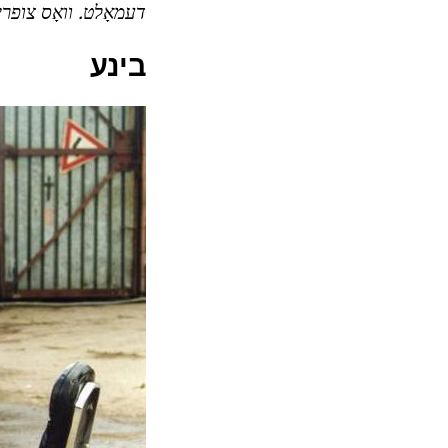
דעמאָלט.
וואָס צופרי
בינע