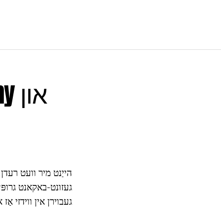
הייַנט מיר וועט רעדן 
געזונט-באקאנט גרופּע
געבוירן אין ווידזי אַז אי