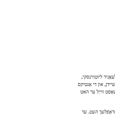
אָניד ליוטווינסקי,
יידן, און די אַנטיקס
שאַפט ווייַל ער האט
שטראָפלעך העט.
ער