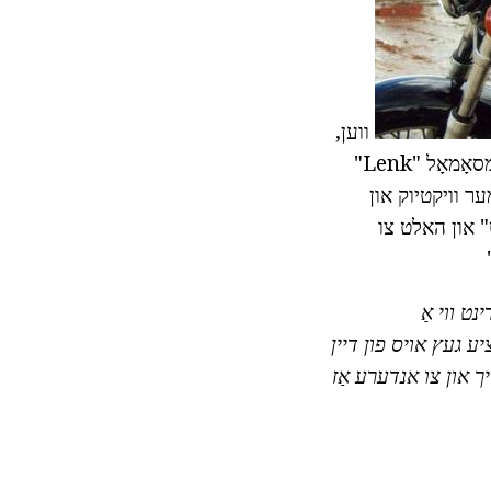
ווען,
נאָך די טומאַלטשואַס מאל פון לעאָניד אוניווערסיטעט נעמען די טרופּע לענינסקי קאָמסאָמאָל "Lenk"
ער וויקטיוק און
דס", "דעבוט" און האלט צו
נט ווי אַ
ַציע געץ אויס פון דיין
זיך און צו אנדערע אַז