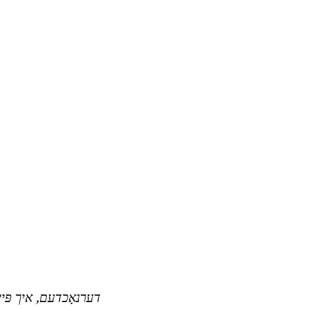
דערנאָכדעם, איך פּיי