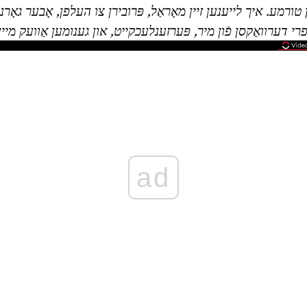
 טורמע.
איך לייענען זיין מאָראַל, פּרובירן צו העלפן, אָבער גאָ
י דערוואַקסן פֿון מיר, פּערזענלעכקייט, און גענומען אַוועק מיין 
ad