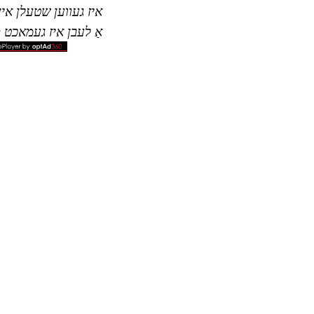
איז געווען שטעלן אין
אַ לעבן איז געמאכט פר