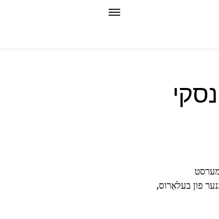
Biogr און
י מערסט
נער פון בעלאַרוס,