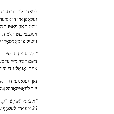
לעאָניד ליוטווינסקי ס
געלאָפֿן אין די אנדער
מוטער און פֿאָטער האָב
ויסגעצייכנט תּלמיד.
נייטיק צו מאָניטאָר זיי
"מיר זענען געמאכט זי
נישט דורך מיין עלטערן
אמת.
אַז אַלע די ווע
יי ך לונאַטשאַרסקאָגאָ
"א ביסל יאָרן צוריק, א
23 און איך לעסאָף ערשטער-יאָר תּלמיד.