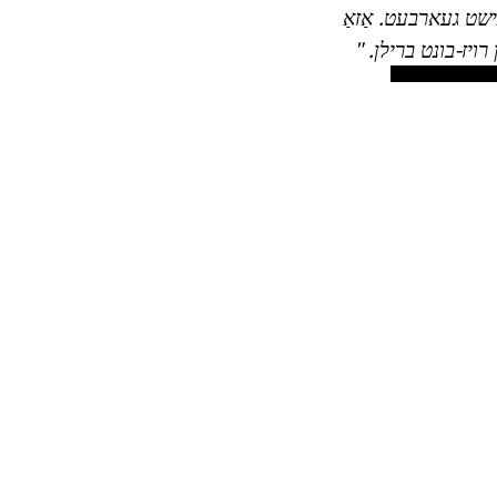
רנישט געארבעט.
אַזאַ
רויז-בונט ברילן. "