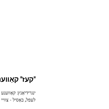
"קעז" קאַווע
לעפל, באַסיל - צוויי 