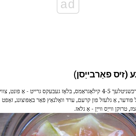
ad
נע (זיס פאַרבייַסן)
ינגרידיאַנץ: יאַגדע דורכשניטלעך 4-5 קילאָגראַמס, בלאָז געבעקס גרייט - אַ 
 פּודער, אַ גלעזל פון קרעם, ערד וואָלנאַץ פֿאַר באַפּוצונג, זאַפט 