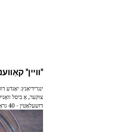
"וויין" קאַווע
צוקער, אַ ביסל וואַניל
דזשעלאַטין - 40 גראַמז, טרוקן ווייַס ווייַן - אַ גלאז.