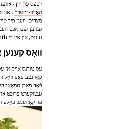
ייכעס פון זייַן קאַווענע ליד
האַלב-דיזערץ
, און א
מצרים, וועגן פֿיר טוי
געווען געבראכט וועגן 
געגנט, און אין די seventeenth יאָרהונדערט - אין די צענטראל געגנטן.
וואָס קענען א
עס טורנס אויס אַז עס 
קאַווענע פּאַפּ וואַל
פֿאַר מאכן סמאָאָטהיע
געצוקערט פרוכט און 
פון קאַווענע, באַלעו