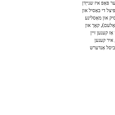
 פּאַפּ איז שנייַדן
קער. פּיצל די באַסיל און
סיק און מאַסלינע
 קיובז געבליבן בעשאָלעם), קאָך און
ַז קענען זיין
 איר קענען
ַ ביסל אַנדערש