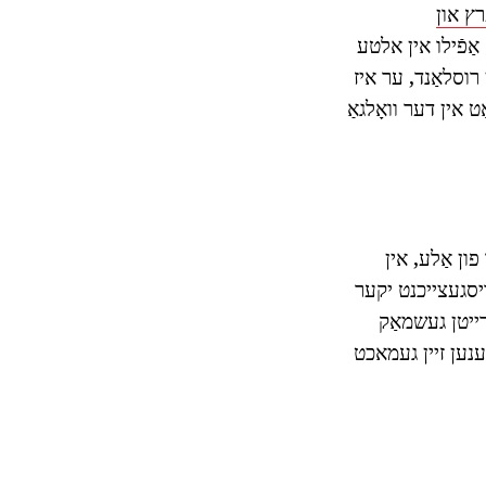
רץ און
אַפֿילו אין אלטע
 רוסלאַנד, ער איז
ט אין דער וואָלגאַ
ון אַלע, אין
יסגעצייכנט יקער
רייטן געשמאַק
נען זיין געמאכט