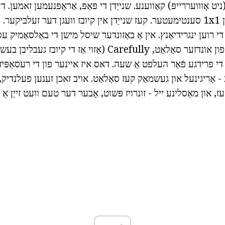
יט אָווועררייפּ) קאַווענע. שנייַדן די פּאַפּ, אַראָפּנעמען זאמען. דער
אין קיובז פון גרייס פון 1x1 סענטימעטער. קעז שנייַדן אין קיובז וועגן דער זעלבי
 די רוען ינגרידיאַנץ. אין אַ באַזונדער שיסל מישן די באַלסאַמיק ע
בוימל. גיסן אַ געמיש פון אונדזער סאַלאַט, Carefully (אַזוי אַז די
י פרידגע פֿאַר העלפט אַ שעה. דאס איז איינער פון די רעסאַפּיז א
- אָריגינעל און געשמאַק קעז סאַלאַט. אויב זאכן זענען פעלנדיק,
עז, און מאַסלינע ייל - זונרויז פּשוט, אָבער דער טעם וועט זייַן א