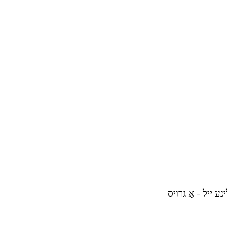
 פעטאַ קעז - 100 גראַמז פון מאַסלינע ייל - אַ גרויס