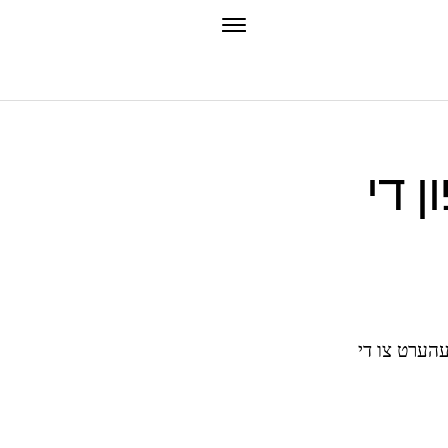
ן די
 געהערט צו די