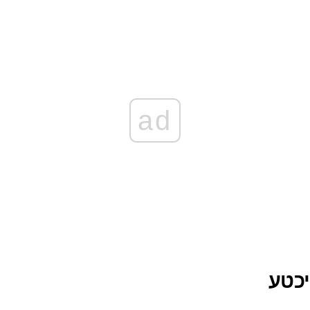
ad
יכטע