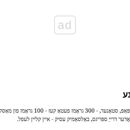
ad
נע
ינגרידיאַנץ: קאַווענע פּאַפּ, סטאָנעד, - 300 גראַמז
אָדער דרייַ ספּריגס, באַלסאַמיק עסיק - איין קליין לעפל.