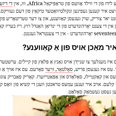
ז פון די ווילד אָוועס פון טראַפּיקאַל Africa, ווו, אין
די דיזע
יצט איר קענען געפינען ונקולטיוואַטעד טיקאַץ פון דעם געוויקס. 
זנט יאר צוריק, שוין געגעסן קאַווענע, און צו דער טעריטאָריע פון
אין די צענט יאָרהונדערט פון די ינדיאַן האַנדל רוץ. ריז בעריז קאַ
יר מאַכן אויס פון אַ קאַווענע?
איז מעגלעך צו שנייַדן אויס גאַנץ אַ פּלאַץ פון קיילים. ערשטער פ
יוד. עס איז געגעסן פריש,
סאָלטאַד, זויער
פאָרעם. עס איז אויך אַ ו
ס און קאַקטיילז, סאַלאַדס און אַפּאַטייזערז. קאָריק פאַבריק צוג
קלעם. אויב איר זענען עמעס טראכטן וועגן די קשיא פון וואָס קע
וען געסט געשמאַק סאַלאַט.