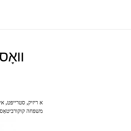
וואָס
א ריזיק, סטרייפּט, אין
משפּחה קוקורביטאַסעאַ