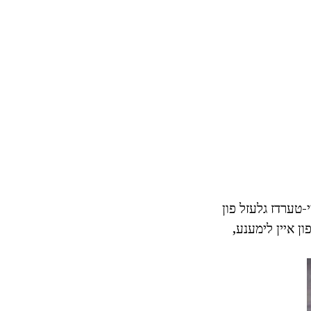
פונט, צוויי-טערדז גלעזל פון
פון איין לימענע,