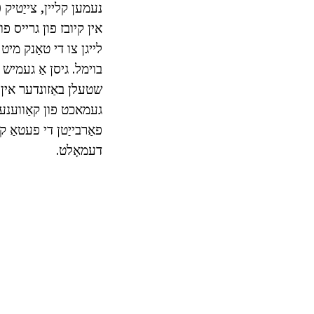
נעמען קליין, צייַטיק (נ
לייגן צו די טאַנק מיט
שטעלן באַזונדער אין ד
געמאכט פון קאַווענע 
פאַרבייַטן די פעטאַ ק
דעמאָלט.