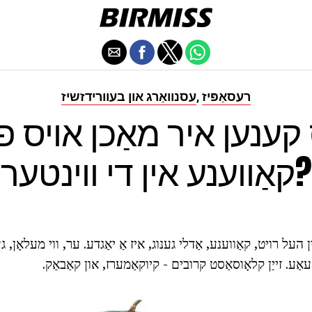
רעסאַפּיז
עסנוואַרג און בעוורידזשיז
,
 קענען איר מאַכן אויס פו
קאַווענע אין די ווינטער?
 העל רויט, קאַווענע, אַדלי גענוג, איז אַ יאַגדע. ער, ווי מעלאָן,
ע. זייַן קלאָוסאַסט קרובים - קיוקאַמערז, און קאַבאַק.